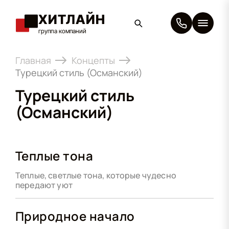
ХИТЛАЙН
группа компаний
×
Главная
Концепты
Турецкий стиль (Османский)
Турецкий стиль
(Османский)
Теплые тона
Теплые, светлые тона, которые чудесно
передают уют
Природное начало