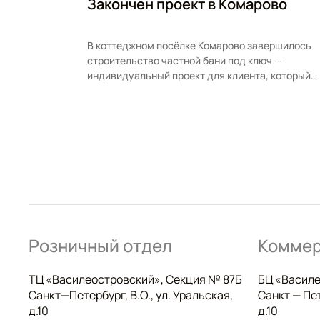
Закончен проект в Комарово
В коттеджном посёлке Комарово завершилось
строительство частной бани под ключ —
индивидуальный проект для клиента, который
хотел совместить классическую русскую…
Розничный отдел
Коммер
ТЦ «Василеостровский», Секция № 87Б
БЦ «Василе
Санкт—Петербург, В.О., ул. Уральская,
Санкт — Пет
д.10
д.10