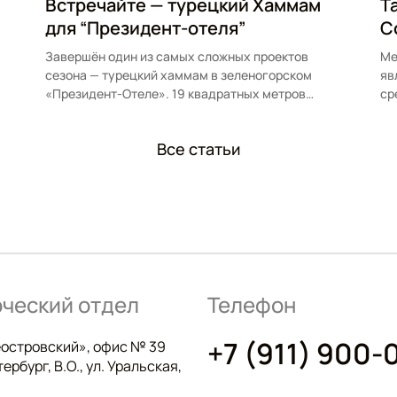
Встречайте — турецкий Хаммам
Т
для “Президент-отеля”
С
Завершён один из самых сложных проектов
Ме
сезона — турецкий хаммам в зеленогорском
яв
«Президент-Отеле». 19 квадратных метров
ср
премиум-отделки, мозаика на потолке…
Все статьи
ческий отдел
Телефон
+7 (911) 900-
островский», офис № 39
ербург, В.О., ул. Уральская,