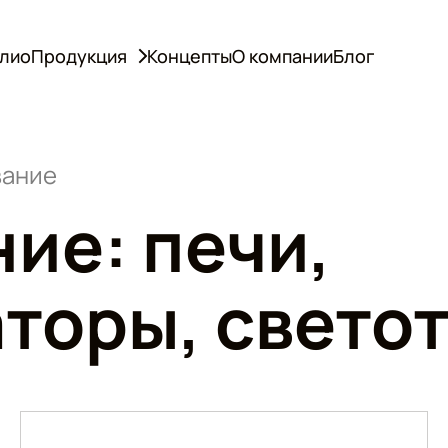
лио
Продукция
Концепты
О компании
Блог
вание
ие: печи,
торы, свето