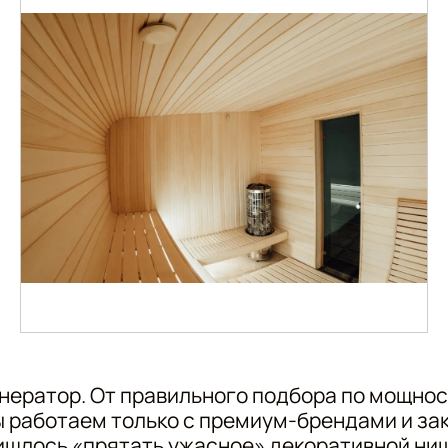
нератор. От правильного подбора по мощнос
ы работаем только с премиум-брендами и з
ришлось «прятать ужасное» декоративной ни