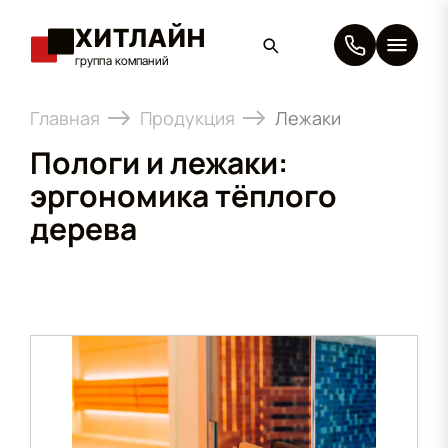
ХИТЛАЙН
группа компаний
×
Главная
Продукция
Лежаки
Пологи и лежаки:
эргономика тёплого
дерева