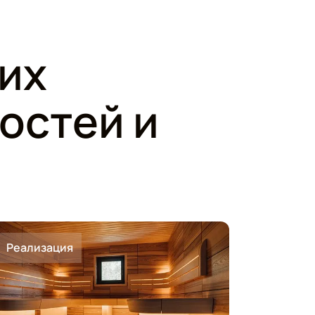
ших
остей и
Реализация