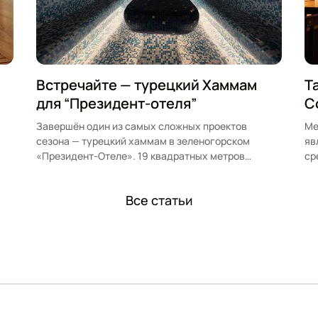
Встречайте — турецкий Хаммам
Т
для “Президент-отеля”
С
Завершён один из самых сложных проектов
Ме
сезона — турецкий хаммам в зеленогорском
яв
«Президент-Отеле». 19 квадратных метров
ср
премиум-отделки, мозаика на потолке…
Все статьи